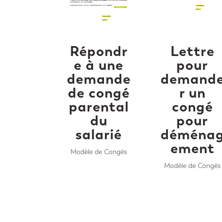
Répondr
Lettre
e à une
pour
demande
demand
de congé
r un
parental
congé
du
pour
salarié
déména
ement
Modèle de Congés
Modèle de Congés