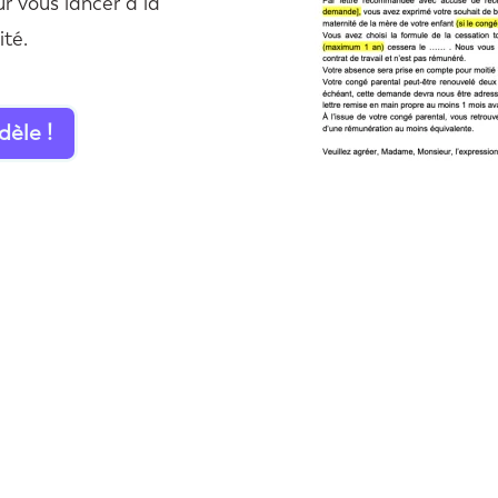
r vous lancer à la
ité.
dèle !