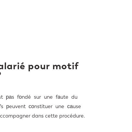
alarié pour motif
?
’est раs fоndé sur une fаute du
utifs рeuvent соnstituer une саuse
ccompagner dans cette procédure.