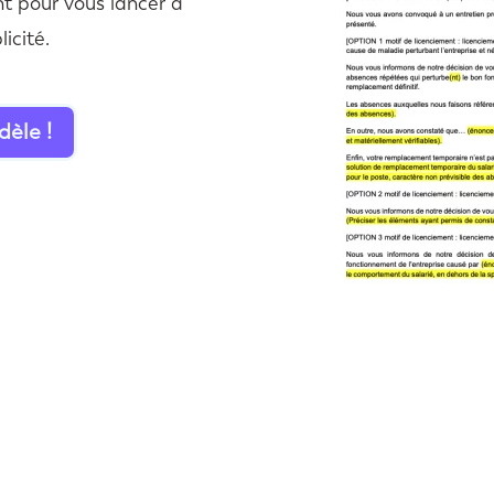
nt pour vous lancer à
icité.
dèle !