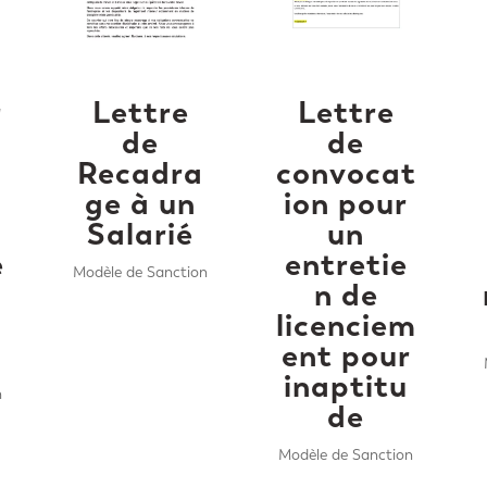
r
Lettre
Lettre
de
de
Recadra
convocat
ge à un
ion pour
Salarié
un
e
entretie
Modèle de Sanction
n de
licenciem
ent pour
inaptitu
n
de
Modèle de Sanction