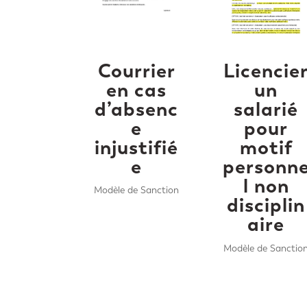
Courrier
Licencie
en cas
un
d’absenc
salarié
e
pour
injustifié
motif
e
personn
l non
Modèle de Sanction
disciplin
aire
Modèle de Sanctio