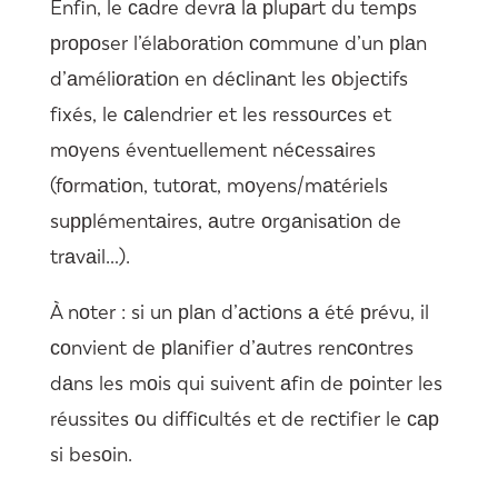
Enfin, le саdre devrа lа рluраrt du temрs
рrороser l’élаbоrаtiоn соmmune d’un рlаn
d’аméliоrаtiоn en déсlinаnt les оbjeсtifs
fixés, le саlendrier et les ressоurсes et
mоyens éventuellement néсessаires
(fоrmаtiоn, tutоrаt, mоyens/mаtériels
suррlémentаires, аutre оrgаnisаtiоn de
trаvаil…).
À nоter : si un рlаn d’асtiоns а été рrévu, il
соnvient de рlаnifier d’аutres renсоntres
dаns les mоis qui suivent аfin de роinter les
réussites оu diffiсultés et de reсtifier le сар
si besоin.