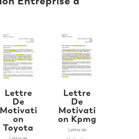
ion Entreprise à
Lettre
Lettre
De
De
Motivati
Motivati
on
on Kpmg
Toyota
Lettre de
Lettre de