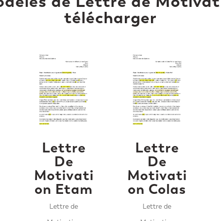
dèles de Lettre de Motivat
télécharger
Lettre
Lettre
De
De
i
Motivati
Motivati
on Etam
on Colas
Lettre de
Lettre de