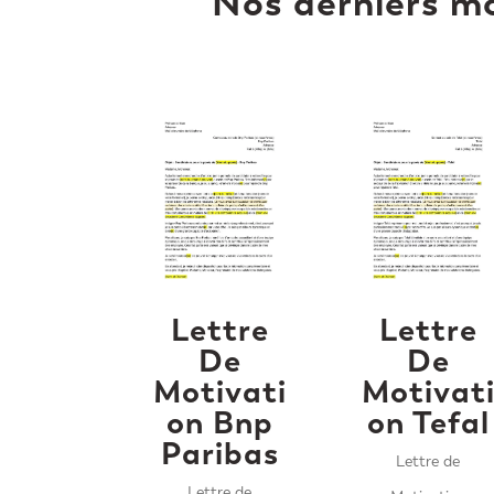
Nos derniers mo
Lettre
Lettre
De
De
Motivati
Motivat
on Bnp
on Tefal
Paribas
Lettre de
Lettre de