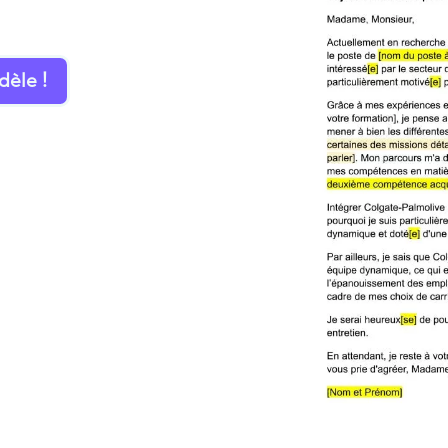
dèle !