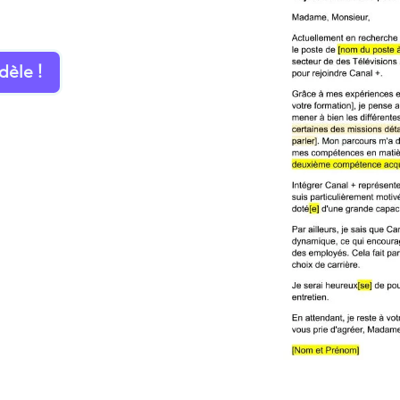
dèle !