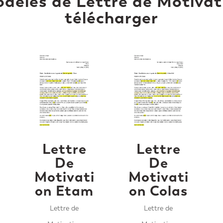
dèles de Lettre de Motivat
télécharger
Lettre
Lettre
De
De
i
Motivati
Motivati
on Etam
on Colas
Lettre de
Lettre de