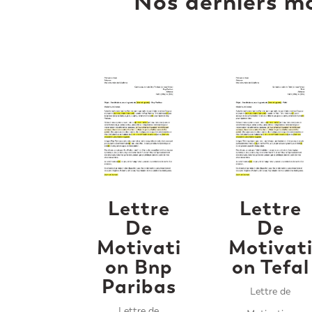
Nos derniers mo
Lettre
Lettre
De
De
Motivati
Motivat
on Bnp
on Tefal
Paribas
Lettre de
Lettre de