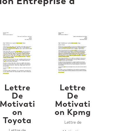
ion Entreprise à
Lettre
Lettre
De
De
Motivati
Motivati
on
on Kpmg
Toyota
Lettre de
Lettre de