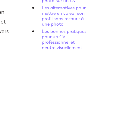
photo sur un CV
Les alternatives pour
en
mettre en valeur son
profil sans recourir à
cet
une photo
vers
Les bonnes pratiques
pour un CV
professionnel et
neutre visuellement