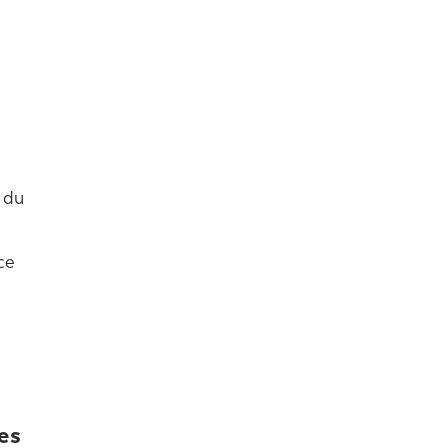
s
 du
ce
es