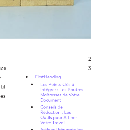
r
2
Sommaire
ace.
3
e
FirstHeading
Les Points Clés à
til
Intégrer : Les Poutres
Maîtresses de Votre
les
Document
Conseils de
Rédaction : Les
Outils pour Affiner
Votre Travail
Actions Préparatoires