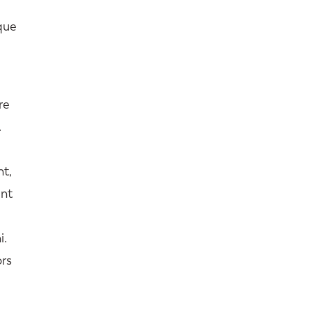
 que
re
.
nt,
ent
i.
ors