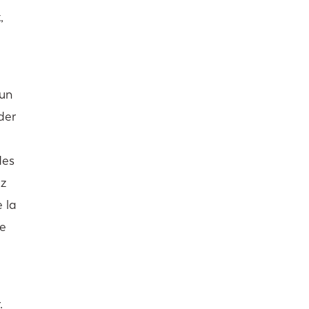
,
 un
der
des
ez
 la
de
.