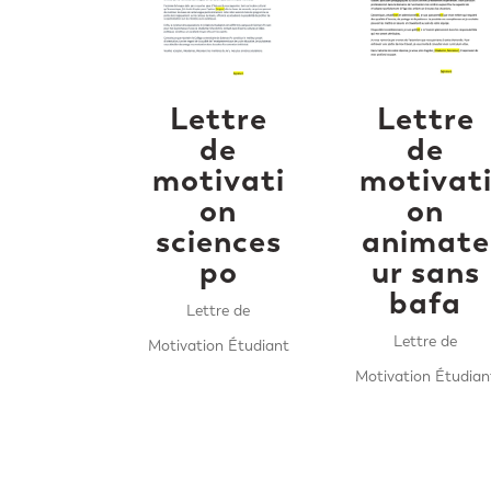
Lettre
Lettre
de
de
motivati
motivat
on
on
sciences
animate
po
ur sans
bafa
Lettre de
Lettre de
Motivation Étudiant
Motivation Étudian