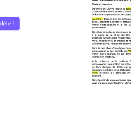
dèle !