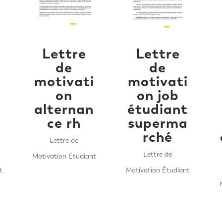
Lettre
Lettre
de
de
i
motivati
motivati
on
on job
alternan
étudiant
ce rh
superma
rché
Lettre de
Lettre de
Motivation Étudiant
t
Motivation Étudiant