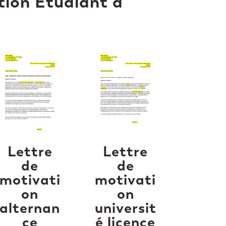
tion Étudiant à
Lettre
Lettre
de
de
motivati
motivati
on
on
alternan
universit
ce
é licence