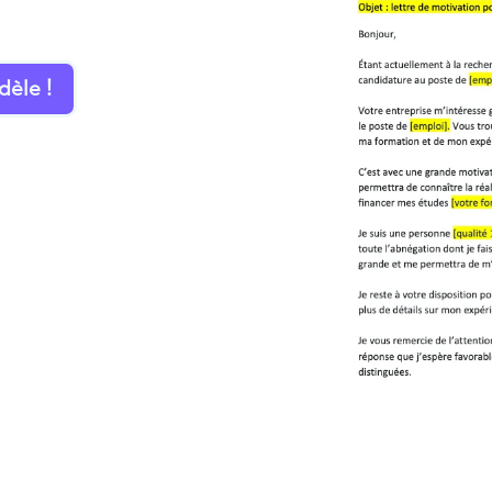
dèle !