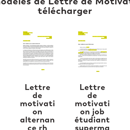
odèles de Lettre de Motiva
télécharger
Lettre
Lettre
de
de
i
motivati
motivati
on
on job
alternan
étudiant
ce rh
superma