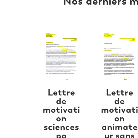
Nos derniers m
Lettre
Lettre
de
de
motivati
motivat
on
on
sciences
animate
po
ur sans