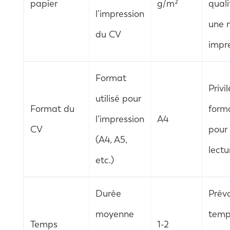
papier
g/m²
quali
l’impression
une m
du CV
impr
Format
Privil
utilisé pour
Format du
form
l’impression
A4
CV
pour
(A4, A5,
lectu
etc.)
Durée
Prévo
moyenne
temp
Temps
1-2