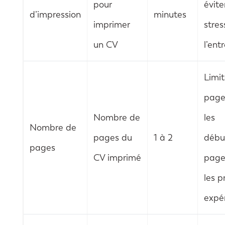
pour
évite
d’impression
minutes
imprimer
stres
un CV
l’ent
Limit
page
Nombre de
les
Nombre de
pages du
1 à 2
débu
pages
CV imprimé
page
les pr
expé