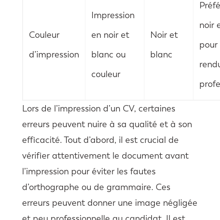
Préfé
Impression
noir 
Couleur
en noir et
Noir et
pour
d’impression
blanc ou
blanc
rend
couleur
profe
Lors de l’impression d’un CV, certaines
erreurs peuvent nuire à sa qualité et à son
efficacité. Tout d’abord, il est crucial de
vérifier attentivement le document avant
l’impression pour éviter les fautes
d’orthographe ou de grammaire. Ces
erreurs peuvent donner une image négligée
et peu professionnelle au candidat. Il est