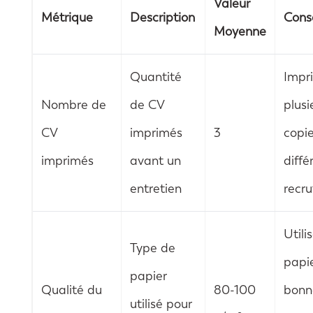
Valeur
Métrique
Description
Conse
Moyenne
Quantité
Impr
Nombre de
de CV
plusi
CV
imprimés
3
copi
imprimés
avant un
diffé
entretien
recru
Utili
Type de
papi
papier
Qualité du
80-100
bonn
utilisé pour