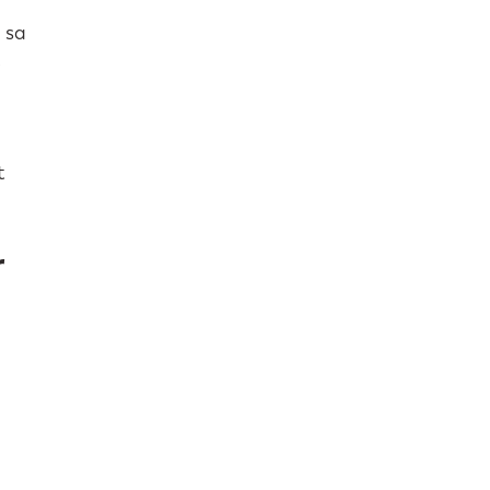
 sa
r
t
r