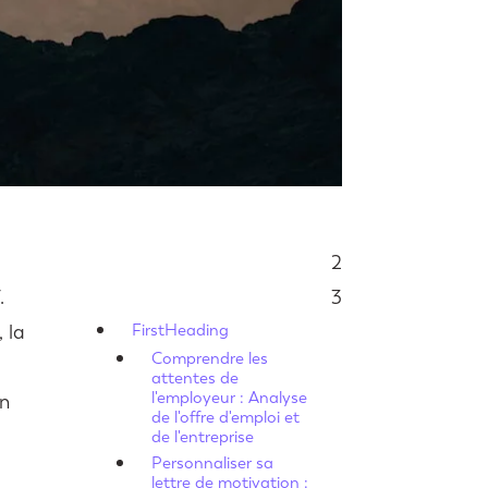
2
Sommaire
.
3
 la
FirstHeading
Comprendre les
attentes de
l'employeur : Analyse
un
de l'offre d'emploi et
de l'entreprise
Personnaliser sa
lettre de motivation :