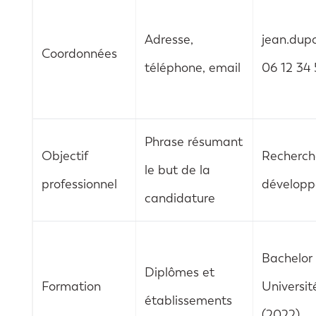
Adresse,
jean.dup
Coordonnées
téléphone, email
06 12 34 
Phrase résumant
Objectif
Recherch
le but de la
professionnel
développ
candidature
Bachelor
Diplômes et
Formation
Universit
établissements
(2022)