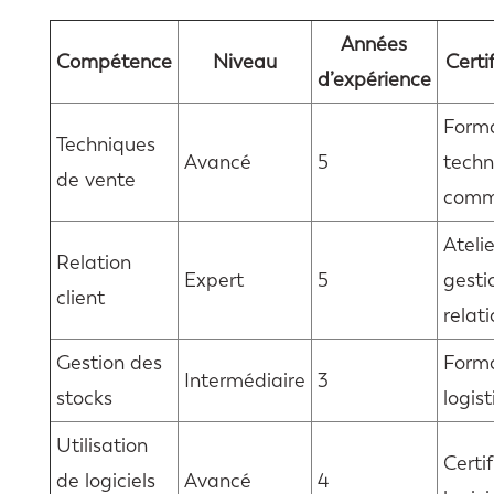
Années
Compétence
Niveau
Certi
d’expérience
Forma
Techniques
Avancé
5
techn
de vente
comm
Atelie
Relation
Expert
5
gesti
client
relati
Gestion des
Form
Intermédiaire
3
stocks
logis
Utilisation
Certif
de logiciels
Avancé
4