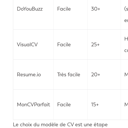
DoYouBuzz
Facile
30+
(
e
H
VisualCV
Facile
25+
c
Resume.io
Très facile
20+
M
MonCVParfait
Facile
15+
M
Le choix du modèle de CV est une étape