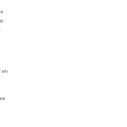
es
us
t
z en
ure