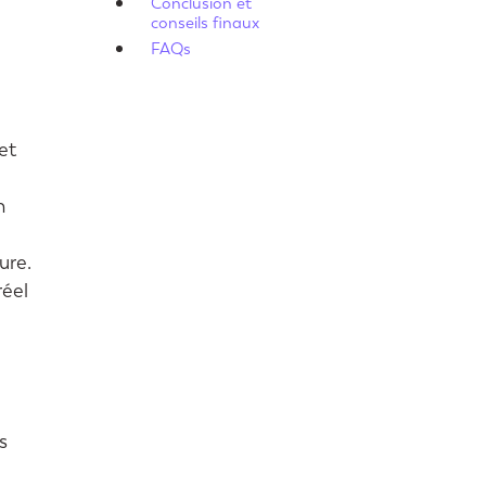
Conclusion et
conseils finaux
FAQs
et
n
ure.
réel
s