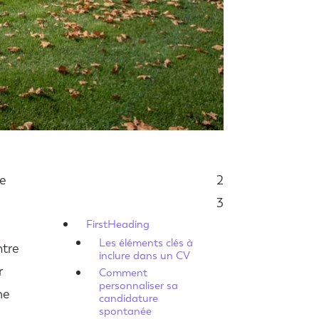
le
2
Sommaire
3
FirstHeading
Les éléments clés à
ntre
inclure dans un CV
r
Comment
personnaliser sa
me
candidature
spontanée